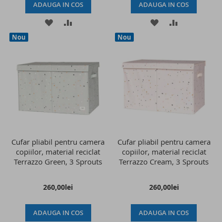
ADAUGA IN COS
ADAUGA IN COS
ADAUGATI
ADAUGATI
ADAUGATI
ADAUGATI
Nou
Nou
LA
PENTRU
LA
PENTRU
LISTA
COMPARARE
LISTA
COMPARAR
DE
DE
DORINTE
DORINTE
Cufar pliabil pentru camera
Cufar pliabil pentru camera
copiilor, material reciclat
copiilor, material reciclat
Terrazzo Green, 3 Sprouts
Terrazzo Cream, 3 Sprouts
260,00lei
260,00lei
ADAUGA IN COS
ADAUGA IN COS