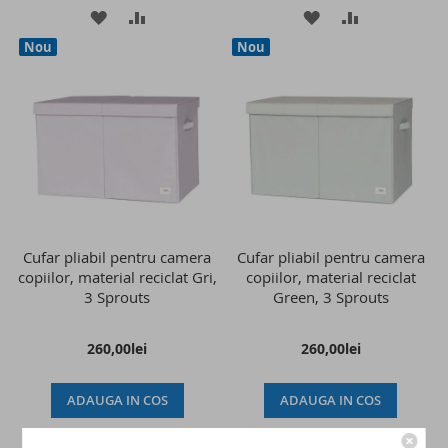
ADAUGATI
ADAUGATI
ADAUGATI
ADAUGATI
Nou
Nou
LA
PENTRU
LA
PENTRU
LISTA
COMPARARE
LISTA
COMPARAR
DE
DE
DORINTE
DORINTE
Cufar pliabil pentru camera
Cufar pliabil pentru camera
copiilor, material reciclat Gri,
copiilor, material reciclat
3 Sprouts
Green, 3 Sprouts
260,00lei
260,00lei
ADAUGA IN COS
ADAUGA IN COS
ADAUGATI
ADAUGATI
ADAUGATI
ADAUGATI