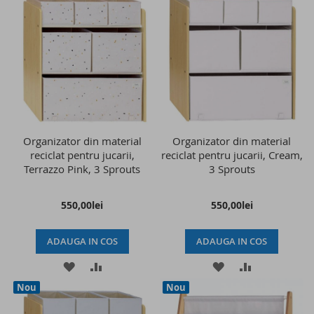
LISTA
COMPARARE
LISTA
COMPARAR
DE
DE
DORINTE
DORINTE
Organizator din material
Organizator din material
reciclat pentru jucarii,
reciclat pentru jucarii, Cream,
Terrazzo Pink, 3 Sprouts
3 Sprouts
550,00lei
550,00lei
ADAUGA IN COS
ADAUGA IN COS
ADAUGATI
ADAUGATI
ADAUGATI
ADAUGATI
Nou
Nou
LA
PENTRU
LA
PENTRU