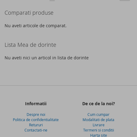
DE
DE
acest
Comparati produse
DORINTE
DORINTE
moment
cititi
Nu aveti articole de comparat.
pagina
Lista Mea de dorinte
Nu aveti nici un articol in lista de dorinte
Informatii
De ce de la noi?
Despre noi
Cum cumpar
Politica de confidentialitate
Modalitati de plata
Retururi
Livrare
Contactati-ne
Termeni si conditii
Harta site