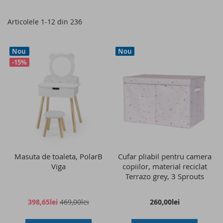
as
Articolele
1
-
12
din
236
Nou
Nou
-15%
Masuta de toaleta, PolarB
Cufar pliabil pentru camera
Viga
copiilor, material reciclat
Terrazo grey, 3 Sprouts
398,65lei
469,00lei
260,00lei