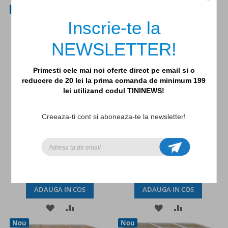
Nou
Nou
LA
PENTRU
LA
PENTRU
Inscrie-te la
LISTA
COMPARARE
LISTA
COMPARAR
NEWSLETTER!
DE
DE
DORINTE
DORINTE
Primesti cele mai noi oferte direct pe email si o
reducere de 20 lei la prima comanda de minimum 199
lei utilizand codul TININEWS!
Cufar pliabil pentru camera
Cufar pliabil pentru camera
Creeaza-ti cont si aboneaza-te la newsletter!
copiilor, material reciclat
copiilor, material reciclat
Cream, 3 Sprouts
Clay, 3 Sprouts
260,00lei
260,00lei
ADAUGA IN COS
ADAUGA IN COS
ADAUGATI
ADAUGATI
ADAUGATI
ADAUGATI
Nou
Nou
LA
PENTRU
LA
PENTRU