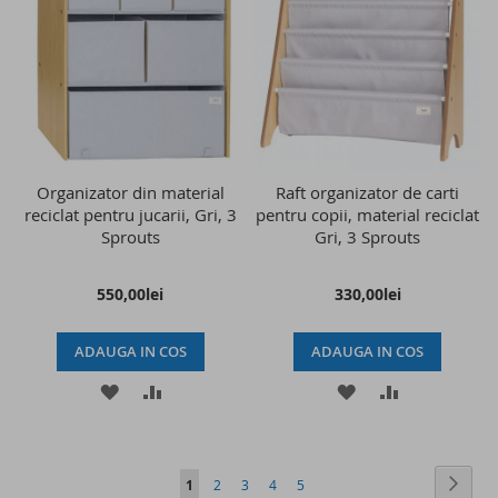
LISTA
COMPARARE
LISTA
COMPARAR
DE
DE
DORINTE
DORINTE
Organizator din material
Raft organizator de carti
reciclat pentru jucarii, Gri, 3
pentru copii, material reciclat
Sprouts
Gri, 3 Sprouts
550,00lei
330,00lei
ADAUGA IN COS
ADAUGA IN COS
ADAUGATI
ADAUGATI
ADAUGATI
ADAUGATI
LA
PENTRU
LA
PENTRU
LISTA
COMPARARE
LISTA
COMPARAR
Pagina
Pagin
Conti
in
Pagina
Pagina
Pagina
Pagina
1
2
3
4
5