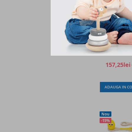
Blocuri din l
Comorile Naturi
Vi
157,25lei
ADAUGA IN CO
Nou
-15%