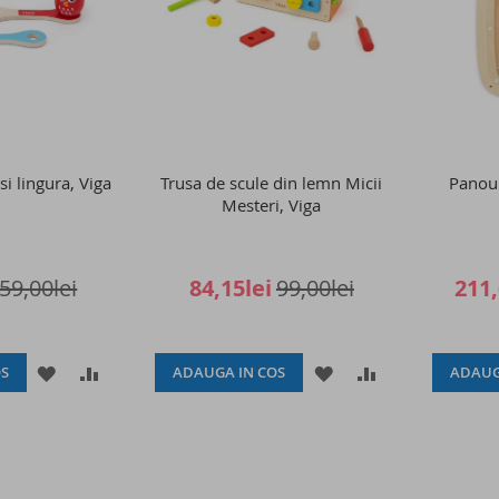
si lingura, Viga
Trusa de scule din lemn Micii
Panou 
Mesteri, Viga
59,00lei
84,15lei
99,00lei
211,
ADAUGATI
ADAUGATI
ADAUGATI
ADAUGATI
S
ADAUGA IN COS
ADAUG
LA
PENTRU
LA
PENTRU
LISTA
COMPARARE
LISTA
COMPARARE
DE
DE