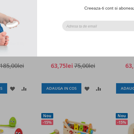
Creeaza-ti cont si aboneaz
emn colorate
Set magnetic Animale salbatice
Set ma
i (141 piese),
din lemn (20 piese), Viga
ferma 
ga
185,00lei
63,75lei
75,00lei
63,
ADAUGATI
ADAUGATI
ADAUGATI
ADAUGATI
S
ADAUGA IN COS
ADAUG
LA
PENTRU
LA
PENTRU
LISTA
COMPARARE
LISTA
COMPARARE
Nou
Nou
DE
DE
-15%
-15%
DORINTE
DORINTE