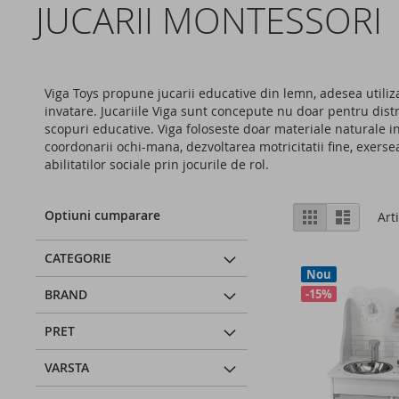
JUCARII MONTESSORI
Viga Toys propune jucarii educative din lemn, adesea utili
invatare. Jucariile Viga sunt concepute nu doar pentru distra
scopuri educative. Viga foloseste doar materiale naturale i
coordonarii ochi-mana, dezvoltarea motricitatii fine, exerseaz
abilitatilor sociale prin jocurile de rol.
Vizualizare
Optiuni cumparare
Grila
Lista
Art
ca
CATEGORIE
Nou
BRAND
-15%
PRET
VARSTA