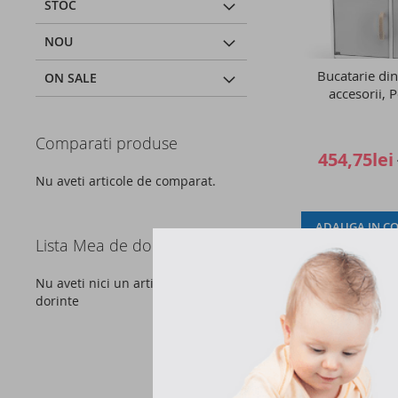
STOC
NOU
Bucatarie din
ON SALE
accesorii, 
Comparati produse
454,75lei
Nu aveti articole de comparat.
ADAUGA IN CO
Lista Mea de dorinte
Nu aveti nici un articol in lista de
dorinte
Nou
-15%