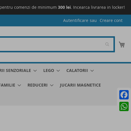
pentru comenzi de minimum
300 lei
. Incearca livrarea in locker!
L
Autentificare
Creare cont
Co
RII SENZORIALE
LEGO
CALATORII
 FAMILIE
REDUCERI
JUCARII MAGNETICE
Faceb
What