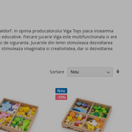
aldorf. In opinia producatorului Viga Toys joaca inseamna
e educative. Fiecare jucarie Viga este multifunctionala si are
si de siguranta. Jucariile din lemn stimuleaza dezvoltarea
, stimuleaza imaginatia si creativitatea, dar si dezvoltarea
Setati
Sortare
ascen
Nou
-15%