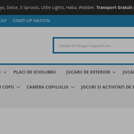
oys, Dolce, 3 Sprouts, Little Lights, Haba, Wobbel.
Transport Gratuit
CAP
START-UP NATION
E
PLACI DE ECHILIBRU
JUCARII DE EXTERIOR
JUCA
 COPII
CAMERA COPILULUI
JOCURI SI ACTIVITATI DE