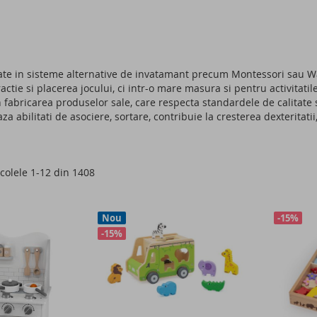
zate in sisteme alternative de invatamant precum Montessori sau W
ctie si placerea jocului, ci intr-o mare masura si pentru activitatil
n fabricarea produselor sale, care respecta standardele de calitate 
a abilitati de asociere, sortare, contribuie la cresterea dexteritatii
icolele
1
-
12
din
1408
Nou
-15%
-15%