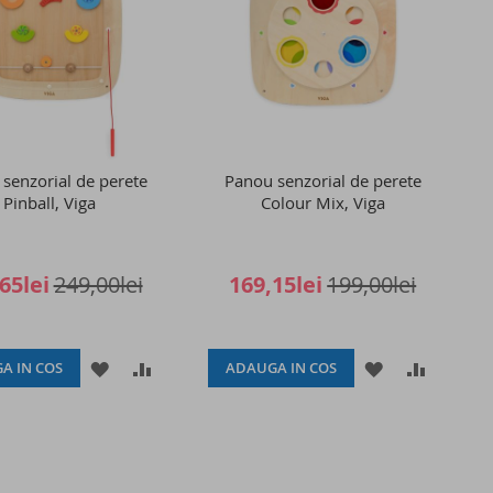
senzorial de perete
Panou senzorial de perete
Pinball, Viga
Colour Mix, Viga
65lei
249,00lei
169,15lei
199,00lei
ADAUGATI
ADAUGATI
ADAUGATI
ADAUGA
A IN COS
ADAUGA IN COS
LA
PENTRU
LA
PENTRU
LISTA
COMPARARE
LISTA
COMPAR
DE
DE