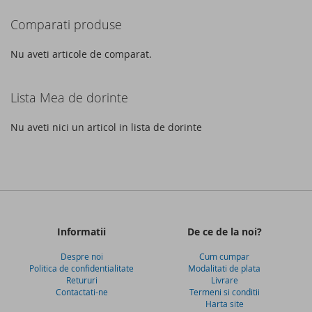
DE
DE
acest
Comparati produse
DORINTE
DORINTE
moment
cititi
Nu aveti articole de comparat.
pagina
Lista Mea de dorinte
Nu aveti nici un articol in lista de dorinte
Informatii
De ce de la noi?
Despre noi
Cum cumpar
Politica de confidentialitate
Modalitati de plata
Retururi
Livrare
Contactati-ne
Termeni si conditii
Harta site