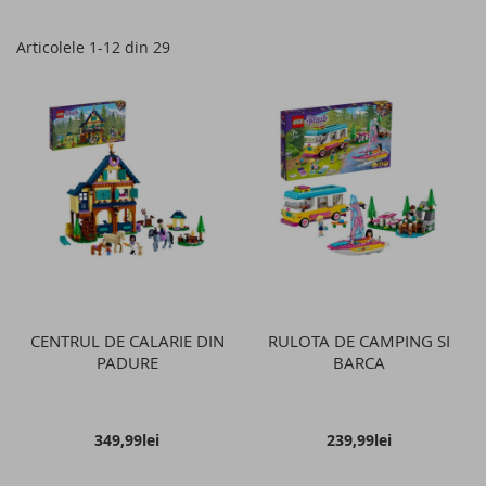
as
Articolele
1
-
12
din
29
CENTRUL DE CALARIE DIN
RULOTA DE CAMPING SI
PADURE
BARCA
349,99lei
239,99lei