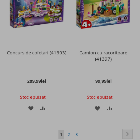
DE
DE
DORINTE
DORINTE
Concurs de cofetari (41393)
Camion cu racoritoare
(41397)
209,99lei
99,99lei
Stoc epuizat
Stoc epuizat
ADAUGATI
ADAUGATI
ADAUGATI
ADAUGATI
LA
PENTRU
LA
PENTRU
LISTA
COMPARARE
LISTA
COMPARAR
Pagina
Pagin
Conti
in
Pagina
Pagina
1
2
3