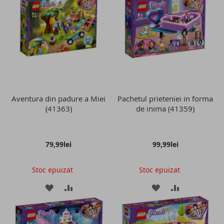
LISTA
COMPARARE
LISTA
COMPARAR
DE
DE
DORINTE
DORINTE
Aventura din padure a Miei
Pachetul prieteniei in forma
(41363)
de inima (41359)
79,99lei
99,99lei
Stoc epuizat
Stoc epuizat
ADAUGATI
ADAUGATI
ADAUGATI
ADAUGATI
LA
PENTRU
LA
PENTRU
LISTA
COMPARARE
LISTA
COMPARAR