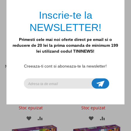
LA
PENTRU
LA
PENTRU
Inscrie-te la
LISTA
COMPARARE
LISTA
COMPARAR
NEWSLETTER!
DE
DE
DORINTE
DORINTE
Primesti cele mai noi oferte direct pe email si o
reducere de 20 lei la prima comanda de minimum 199
lei utilizand codul TININEWS!
MASINA ELECTRICA A OLIVIEI
Baza de salvare din jungla
Creeaza-ti cont si aboneaza-te la newsletter!
(41443)
(41424)
69,99lei
419,99lei
Stoc epuizat
Stoc epuizat
ADAUGATI
ADAUGATI
ADAUGATI
ADAUGATI
LA
PENTRU
LA
PENTRU