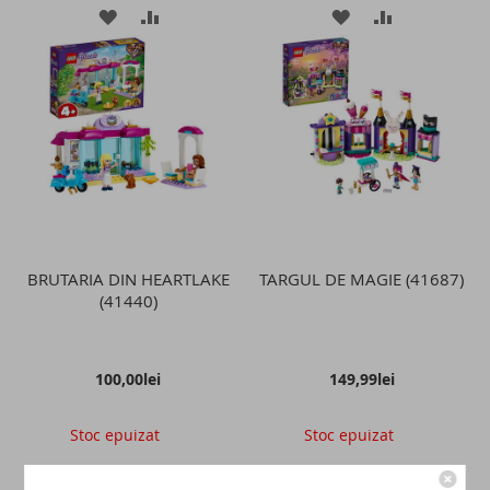
ADAUGATI
ADAUGATI
ADAUGATI
ADAUGATI
LA
PENTRU
LA
PENTRU
LISTA
COMPARARE
LISTA
COMPARAR
DE
DE
DORINTE
DORINTE
BRUTARIA DIN HEARTLAKE
TARGUL DE MAGIE (41687)
(41440)
100,00lei
149,99lei
Stoc epuizat
Stoc epuizat
ADAUGATI
ADAUGATI
ADAUGATI
ADAUGATI