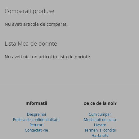
DE
DE
acest
Comparati produse
DORINTE
DORINTE
moment
cititi
Nu aveti articole de comparat.
pagina
Lista Mea de dorinte
Nu aveti nici un articol in lista de dorinte
Informatii
De ce de la noi?
Despre noi
Cum cumpar
Politica de confidentialitate
Modalitati de plata
Retururi
Livrare
Contactati-ne
Termeni si conditii
Harta site