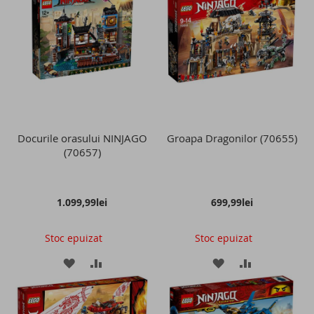
LISTA
COMPARARE
LISTA
COMPARAR
DE
DE
DORINTE
DORINTE
Docurile orasului NINJAGO
Groapa Dragonilor (70655)
(70657)
1.099,99lei
699,99lei
Stoc epuizat
Stoc epuizat
ADAUGATI
ADAUGATI
ADAUGATI
ADAUGATI
LA
PENTRU
LA
PENTRU
LISTA
COMPARARE
LISTA
COMPARAR