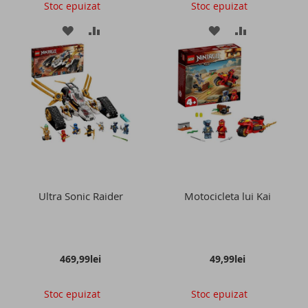
Stoc epuizat
Stoc epuizat
ADAUGATI
ADAUGATI
ADAUGATI
ADAUGATI
LA
PENTRU
LA
PENTRU
LISTA
COMPARARE
LISTA
COMPARAR
DE
DE
DORINTE
DORINTE
Ultra Sonic Raider
Motocicleta lui Kai
469,99lei
49,99lei
Stoc epuizat
Stoc epuizat