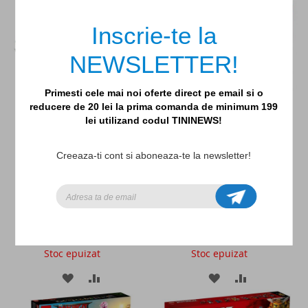
LA
PENTRU
LA
PENTRU
Inscrie-te la
LISTA
COMPARARE
LISTA
COMPARAR
NEWSLETTER!
DE
DE
DORINTE
DORINTE
Primesti cele mai noi oferte direct pe email si o
reducere de 20 lei la prima comanda de minimum 199
lei utilizand codul TININEWS!
Zdrobitorul de pietre
Destiny's Bounty (71705)
Creeaza-ti cont si aboneaza-te la newsletter!
199,99lei
629,99lei
Stoc epuizat
Stoc epuizat
ADAUGATI
ADAUGATI
ADAUGATI
ADAUGATI
LA
PENTRU
LA
PENTRU