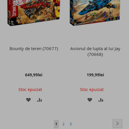
DE
DE
DORINTE
DORINTE
Bounty de teren (70677)
Avionul de lupta al lui Jay
(70668)
649,99lei
199,99lei
Stoc epuizat
Stoc epuizat
ADAUGATI
ADAUGATI
ADAUGATI
ADAUGATI
LA
PENTRU
LA
PENTRU
LISTA
COMPARARE
LISTA
COMPARAR
Pagina
Pagin
Conti
in
Pagina
Pagina
1
2
3