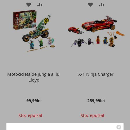
ADAUGATI
ADAUGATI
ADAUGATI
ADAUGATI
LA
PENTRU
LA
PENTRU
LISTA
COMPARARE
LISTA
COMPARAR
DE
DE
DORINTE
DORINTE
Motocicleta de jungla al lui
X-1 Ninja Charger
Lloyd
99,99lei
259,99lei
Stoc epuizat
Stoc epuizat
ADAUGATI
ADAUGATI
ADAUGATI
ADAUGATI