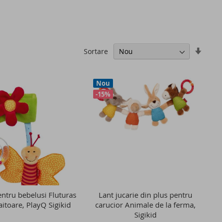
Setati
Sortare
ascen
Nou
-15%
entru bebelusi Fluturas
Lant jucarie din plus pentru
aitoare, PlayQ Sigikid
carucior Animale de la ferma,
Sigikid