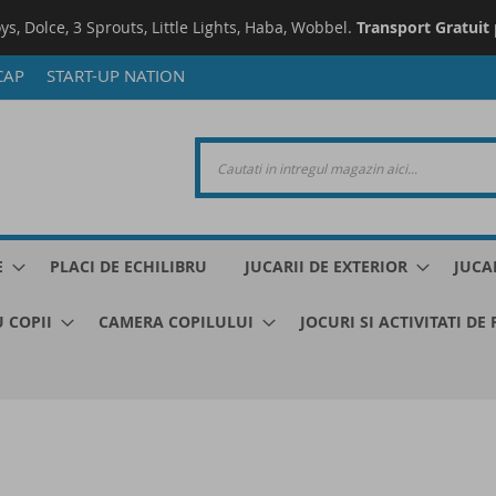
oys, Dolce, 3 Sprouts, Little Lights, Haba, Wobbel.
Transport Gratuit
CAP
START-UP NATION
E
PLACI DE ECHILIBRU
JUCARII DE EXTERIOR
JUCA
 COPII
CAMERA COPILULUI
JOCURI SI ACTIVITATI DE