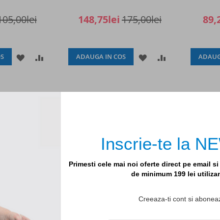
105,00lei
148,75lei
175,00lei
89,
ADAUGATI
ADAUGATI
ADAUGATI
ADAUGATI
S
ADAUGA IN COS
ADAUG
LA
PENTRU
LA
PENTRU
LISTA
COMPARARE
LISTA
COMPARARE
Nou
Nou
DE
DE
-15%
-15%
DORINTE
DORINTE
Inscrie-te la
Primesti cele mai noi oferte direct pe email s
de minimum 199 lei utiliz
Creeaza-ti cont si aboneaz
bila interactiva
Jucarie suspendabila Liliac roz,
Jucarie 