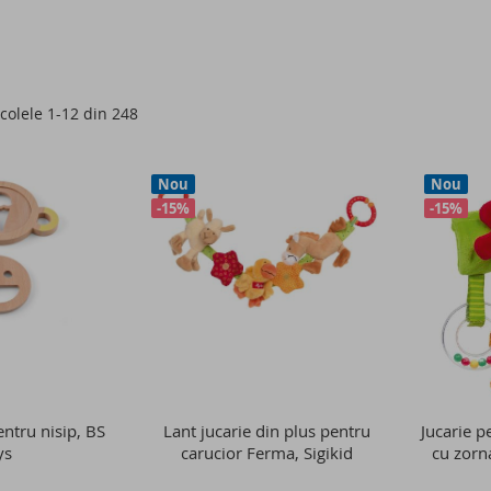
icolele
1
-
12
din
248
Nou
Nou
-15%
-15%
ntru nisip, BS
Lant jucarie din plus pentru
Jucarie p
ys
carucior Ferma, Sigikid
cu zorn