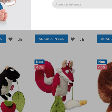
 Sigikid
Sigikid
135,00lei
76,50lei
90,00lei
89,
ADAUGATI
ADAUGATI
ADAUGATI
ADAUGATI
S
ADAUGA IN COS
ADAUG
LA
PENTRU
LA
PENTRU
LISTA
COMPARARE
LISTA
COMPARARE
Nou
Nou
DE
DE
-15%
-15%
DORINTE
DORINTE