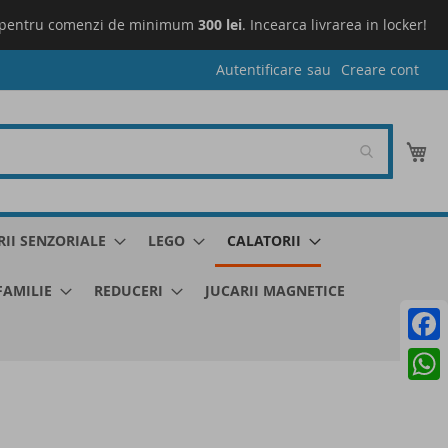
pentru comenzi de minimum
300 lei
. Incearca livrarea in locker!
L
Autentificare
Creare cont
Co
RII SENZORIALE
LEGO
CALATORII
 FAMILIE
REDUCERI
JUCARII MAGNETICE
Faceb
What