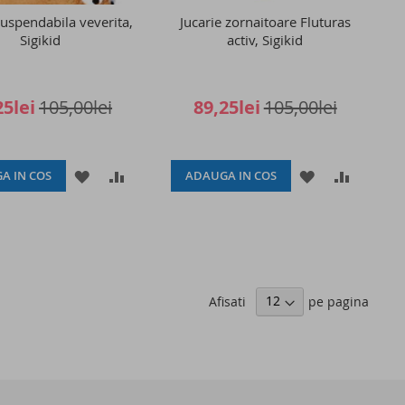
suspendabila veverita,
Jucarie zornaitoare Fluturas
Sigikid
activ, Sigikid
25lei
105,00lei
89,25lei
105,00lei
ADAUGATI
ADAUGATI
ADAUGATI
ADAUGA
A IN COS
ADAUGA IN COS
LA
PENTRU
LA
PENTRU
LISTA
COMPARARE
LISTA
COMPAR
DE
DE
Afisati
pe pagina
DORINTE
DORINTE