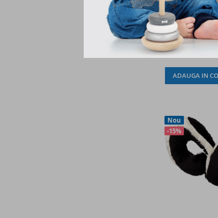
Fluturas,
114,75lei
ADAUGA IN CO
Nou
-15%