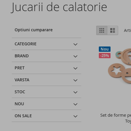
Jucarii de calatorie
Vizualizare
Optiuni cumparare
Grila
Lista
Art
ca
CATEGORIE
Nou
BRAND
-25%
PRET
VARSTA
STOC
NOU
Set de forme pe
ON SALE
To