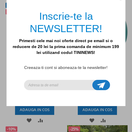
Nou
-10%
LA
PENTRU
LA
PENTRU
-15%
Inscrie-te la
LISTA
COMPARARE
LISTA
COMPARAR
NEWSLETTER!
DE
DE
DORINTE
DORINTE
Primesti cele mai noi oferte direct pe email si o
reducere de 20 lei la prima comanda de minimum 199
lei utilizand codul TININEWS!
Minge din cauciuc natural
Minge Viata marina, Haba
Creeaza-ti cont si aboneaza-te la newsletter!
pur, Zoo, Sigikid
58,65lei
69,00lei
62,10lei
69,00lei
ADAUGA IN COS
ADAUGA IN COS
ADAUGATI
ADAUGATI
ADAUGATI
ADAUGATI
-10%
-25%
LA
PENTRU
LA
PENTRU