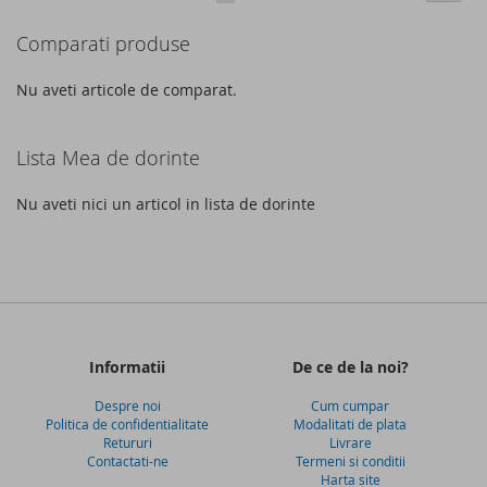
DE
DE
acest
Comparati produse
DORINTE
DORINTE
moment
cititi
Nu aveti articole de comparat.
pagina
Lista Mea de dorinte
Nu aveti nici un articol in lista de dorinte
Informatii
De ce de la noi?
Despre noi
Cum cumpar
Politica de confidentialitate
Modalitati de plata
Retururi
Livrare
Contactati-ne
Termeni si conditii
Harta site