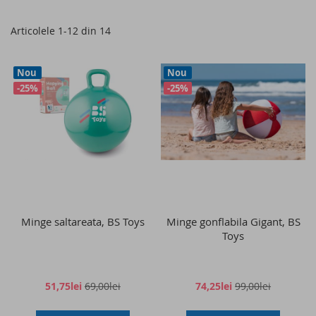
as
Articolele
1
-
12
din
14
Nou
Nou
-25%
-25%
Minge saltareata, BS Toys
Minge gonflabila Gigant, BS
Toys
51,75lei
69,00lei
74,25lei
99,00lei