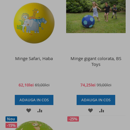
LISTA
COMPARARE
LISTA
COMPARAR
DE
DE
DORINTE
DORINTE
Minge Safari, Haba
Minge gigant colorata, BS
Toys
62,10lei
69,00lei
74,25lei
99,00lei
ADAUGA IN COS
ADAUGA IN COS
ADAUGATI
ADAUGATI
ADAUGATI
ADAUGATI
Nou
-25%
LA
PENTRU
LA
PENTRU
-15%