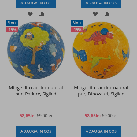
ADAUGA IN COS
ADAUGA IN COS
ADAUGATI
ADAUGATI
ADAUGATI
ADAUGATI
Nou
Nou
LA
PENTRU
LA
PENTRU
-15%
-15%
LISTA
COMPARARE
LISTA
COMPARAR
DE
DE
DORINTE
DORINTE
Minge din cauciuc natural
Minge din cauciuc natural
pur, Padure, Sigikid
pur, Dinozauri, Sigikid
58,65lei
69,00lei
58,65lei
69,00lei
ADAUGA IN COS
ADAUGA IN COS