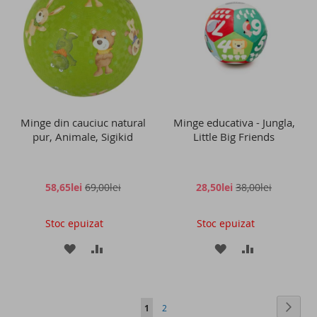
LISTA
COMPARARE
LISTA
COMPARAR
DE
DE
DORINTE
DORINTE
Minge din cauciuc natural
Minge educativa - Jungla,
pur, Animale, Sigikid
Little Big Friends
58,65lei
69,00lei
28,50lei
38,00lei
Stoc epuizat
Stoc epuizat
ADAUGATI
ADAUGATI
ADAUGATI
ADAUGATI
LA
PENTRU
LA
PENTRU
LISTA
COMPARARE
LISTA
COMPARAR
Pagina
Pagin
Conti
in
Pagina
1
2