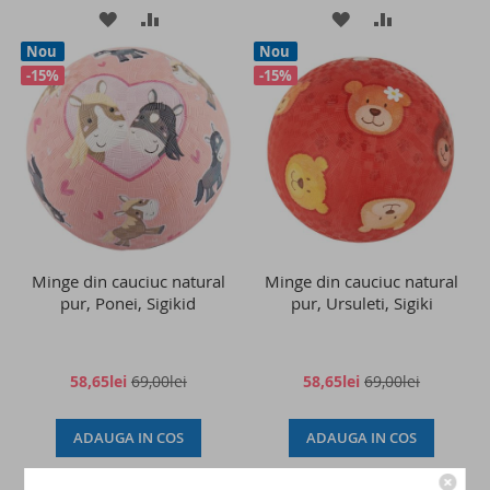
ADAUGATI
ADAUGATI
ADAUGATI
ADAUGATI
Nou
Nou
LA
PENTRU
LA
PENTRU
-15%
-15%
LISTA
COMPARARE
LISTA
COMPARAR
DE
DE
DORINTE
DORINTE
Minge din cauciuc natural
Minge din cauciuc natural
pur, Ponei, Sigikid
pur, Ursuleti, Sigiki
58,65lei
69,00lei
58,65lei
69,00lei
ADAUGA IN COS
ADAUGA IN COS
ADAUGATI
ADAUGATI
ADAUGATI
ADAUGATI