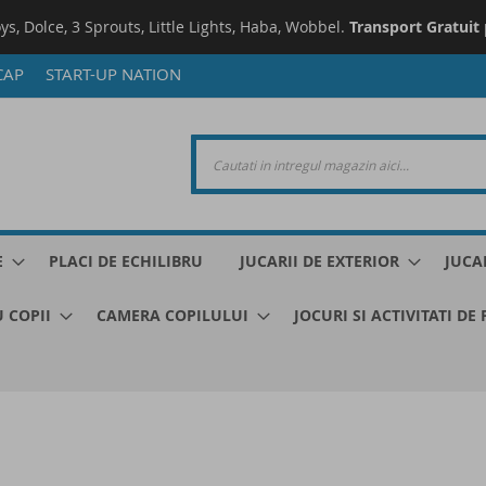
oys, Dolce, 3 Sprouts, Little Lights, Haba, Wobbel.
Transport Gratuit
CAP
START-UP NATION
E
PLACI DE ECHILIBRU
JUCARII DE EXTERIOR
JUCA
 COPII
CAMERA COPILULUI
JOCURI SI ACTIVITATI DE