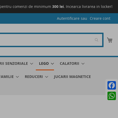
pentru comenzi de minimum
300 lei
. Incearca livrarea in locker!
L
Autentificare
Creare cont
Co
RII SENZORIALE
LEGO
CALATORII
 FAMILIE
REDUCERI
JUCARII MAGNETICE
Faceb
What