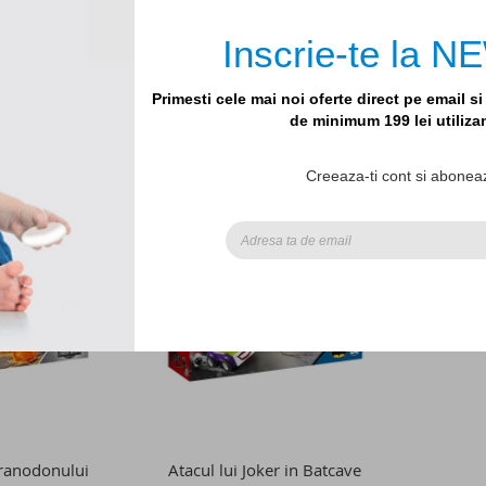
9lei
89,99lei
Inscrie-te la
Primesti cele mai noi oferte direct pe email s
de minimum 199 lei utiliz
Stoc epuizat
Stoc e
ADAUGATI
ADAUGATI
ADAUGATI
ADAUGATI
LA
PENTRU
LA
PENTRU
Creeaza-ti cont si aboneaz
LISTA
COMPARARE
LISTA
COMPARARE
DE
DE
DORINTE
DORINTE
ranodonului
Atacul lui Joker in Batcave