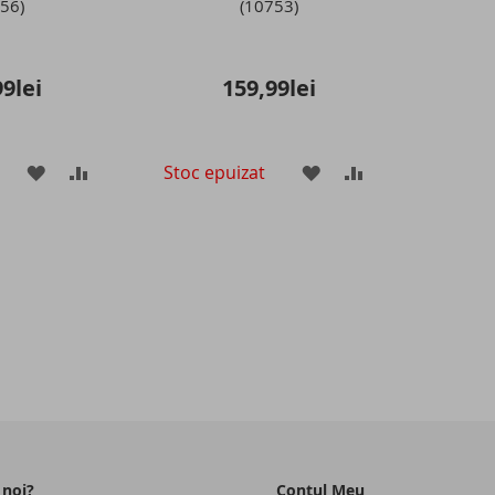
56)
(10753)
9lei
159,99lei
Stoc epuizat
ADAUGATI
ADAUGATI
ADAUGATI
ADAUGATI
LA
PENTRU
LA
PENTRU
LISTA
COMPARARE
LISTA
COMPARARE
DE
DE
DORINTE
DORINTE
 noi?
Contul Meu