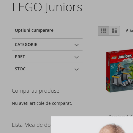
LEGO Juniors
Vizualizare
Optiuni cumparare
Grila
Lista
6
Ar
ca
CATEGORIE
PRET
STOC
Comparati produse
Nu aveti articole de comparat.
Camionul de
Raptorulu
Lista Mea de dorinte