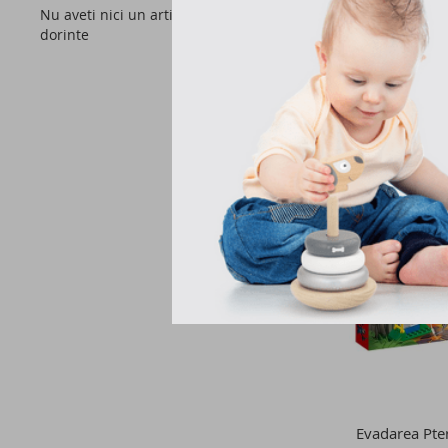
Nu aveti nici un articol in lista de
dorinte
159,9
Stoc epuizat
Evadarea Pte