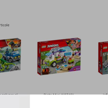
ticole
 salvare al
Piata Miei (10749)
Jaf
i (10757)
Subm