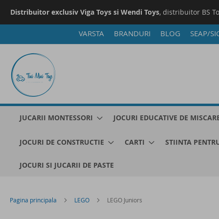
Distribuitor exclusiv Viga Toys si Wendi Toys
, distribuitor BS T
VARSTA
BRANDURI
BLOG
SEAP/SI
Mergeti
la
Continut
JUCARII MONTESSORI
JOCURI EDUCATIVE DE MISCAR
JOCURI DE CONSTRUCTIE
CARTI
STIINTA PENTRU
JOCURI SI JUCARII DE PASTE
Pagina principala
LEGO
LEGO Juniors