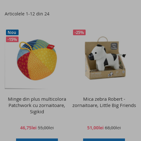
as
Articolele
1
-
12
din
24
Nou
-25%
-15%
Minge din plus multicolora
Mica zebra Robert -
Patchwork cu zornaitoare,
zornaitoare, Little Big Friends
Sigikid
46,75lei
55,00lei
51,00lei
68,00lei