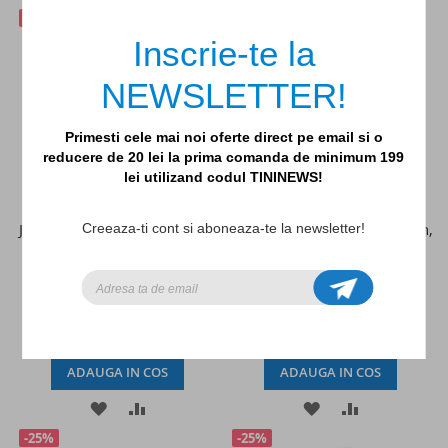
-25%
-25%
LA
PENTRU
LA
PENTRU
Inscrie-te la
LISTA
COMPARARE
LISTA
COMPARAR
NEWSLETTER!
DE
DE
DORINTE
DORINTE
Primesti cele mai noi oferte direct pe email si o
reducere de 20 lei la prima comanda de minimum 199
lei utilizand codul TININEWS!
Jucarie muzicala Girafa Gina,
Jucarie muzicala Leul Jackson,
Creeaza-ti cont si aboneaza-te la newsletter!
Little Big Friends
Little Big Friends
149,25lei
199,00lei
149,25lei
199,00lei
ADAUGA IN COS
ADAUGA IN COS
ADAUGATI
ADAUGATI
ADAUGATI
ADAUGATI
-25%
-25%
LA
PENTRU
LA
PENTRU