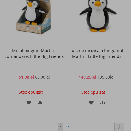
DE
DE
DORINTE
DORINTE
Micul pinguin Martin -
Jucarie muzicala Pinguinul
zornaitoare, Little Big Friends
Martin, Little Big Friends
51,00lei
68,00lei
149,25lei
199,00lei
Stoc epuizat
Stoc epuizat
ADAUGATI
ADAUGATI
ADAUGATI
ADAUGATI
LA
PENTRU
LA
PENTRU
LISTA
COMPARARE
LISTA
COMPARAR
Pagina
Pagin
Conti
in
Pagina
1
2