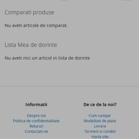
DE
DE
acest
Comparati produse
DORINTE
DORINTE
moment
cititi
Nu aveti articole de comparat.
pagina
Lista Mea de dorinte
Nu aveti nici un articol in lista de dorinte
Informatii
De ce de la noi?
Despre noi
Cum cumpar
Politica de confidentialitate
Modalitati de plata
Retururi
Livrare
Contactati-ne
Termeni si conditii
Harta site