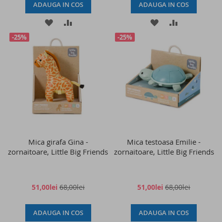
ADAUGA IN COS
ADAUGA IN COS
ADAUGATI
ADAUGATI
ADAUGATI
ADAUGATI
-25%
-25%
LA
PENTRU
LA
PENTRU
LISTA
COMPARARE
LISTA
COMPARAR
DE
DE
DORINTE
DORINTE
Mica girafa Gina -
Mica testoasa Emilie -
zornaitoare, Little Big Friends
zornaitoare, Little Big Friends
51,00lei
68,00lei
51,00lei
68,00lei
ADAUGA IN COS
ADAUGA IN COS