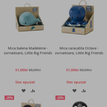
LISTA
COMPARARE
LISTA
COMPARAR
DE
DE
DORINTE
DORINTE
Mica balena Madeleine -
Mica caracatita Octave -
zornaitoare, Little Big Friends
zornaitoare, Little Big Friends
51,00lei
68,00lei
51,00lei
68,00lei
Stoc epuizat
Stoc epuizat
ADAUGATI
ADAUGATI
ADAUGATI
ADAUGATI
-25%
-25%
LA
PENTRU
LA
PENTRU
LISTA
COMPARARE
LISTA
COMPARAR