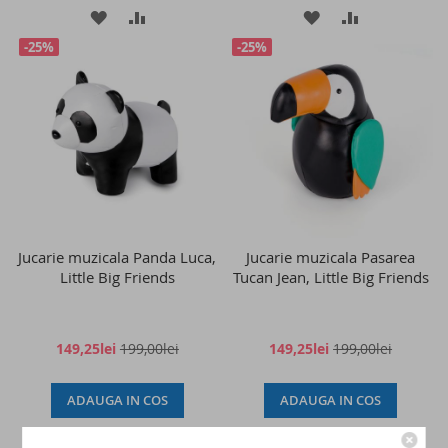
ADAUGATI
ADAUGATI
ADAUGATI
ADAUGATI
-25%
-25%
LA
PENTRU
LA
PENTRU
LISTA
COMPARARE
LISTA
COMPARAR
DE
DE
DORINTE
DORINTE
Jucarie muzicala Panda Luca,
Jucarie muzicala Pasarea
Little Big Friends
Tucan Jean, Little Big Friends
149,25lei
199,00lei
149,25lei
199,00lei
ADAUGA IN COS
ADAUGA IN COS
ADAUGATI
ADAUGATI
ADAUGATI
ADAUGATI