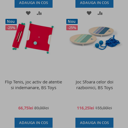
ADAUGA IN COS
ADAUGA IN COS
ADAUGATI
ADAUGATI
ADAUGATI
ADAUGATI
Nou
Nou
LA
PENTRU
LA
PENTRU
-25%
-25%
LISTA
COMPARARE
LISTA
COMPARAR
DE
DE
DORINTE
DORINTE
Flip Tenis, joc activ de atentie
Joc Sfoara celor doi
si indemanare, BS Toys
razboinici, BS Toys
66,75lei
89,00lei
116,25lei
155,00lei
ADAUGA IN COS
ADAUGA IN COS