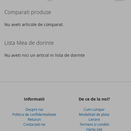
DE
DE
acest
Comparati produse
DORINTE
DORINTE
moment
cititi
Nu aveti articole de comparat.
pagina
Lista Mea de dorinte
Nu aveti nici un articol in lista de dorinte
Informatii
De ce de la noi?
Despre noi
Cum cumpar
Politica de confidentialitate
Modalitati de plata
Retururi
Livrare
Contactati-ne
Termeni si conditii
Harta site