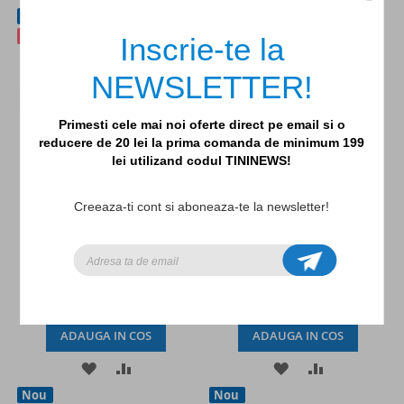
Nou
Nou
LA
PENTRU
LA
PENTRU
-25%
-25%
Inscrie-te la
LISTA
COMPARARE
LISTA
COMPARAR
NEWSLETTER!
DE
DE
DORINTE
DORINTE
Primesti cele mai noi oferte direct pe email si o
reducere de 20 lei la prima comanda de minimum 199
lei utilizand codul TININEWS!
Barca din lemn cu vele si
Stampile din lemn pentru
Creeaza-ti cont si aboneaza-te la newsletter!
capitan, BS Toys
nisip, BS Toys
56,25lei
75,00lei
71,25lei
95,00lei
ADAUGA IN COS
ADAUGA IN COS
ADAUGATI
ADAUGATI
ADAUGATI
ADAUGATI
Nou
Nou
LA
PENTRU
LA
PENTRU