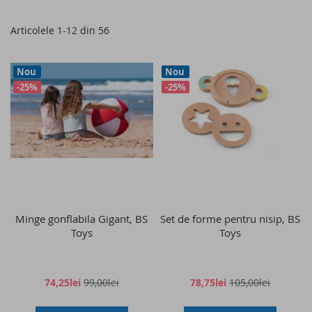
as
Articolele
1
-
12
din
56
Nou
Nou
-25%
-25%
Minge gonflabila Gigant, BS
Set de forme pentru nisip, BS
Toys
Toys
74,25lei
99,00lei
78,75lei
105,00lei