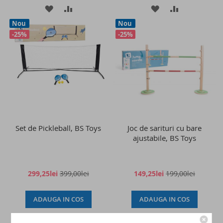
ADAUGATI
ADAUGATI
ADAUGATI
ADAUGATI
Nou
Nou
LA
PENTRU
LA
PENTRU
-25%
-25%
LISTA
COMPARARE
LISTA
COMPARAR
DE
DE
DORINTE
DORINTE
Set de Pickleball, BS Toys
Joc de sarituri cu bare
ajustabile, BS Toys
299,25lei
399,00lei
149,25lei
199,00lei
ADAUGA IN COS
ADAUGA IN COS
ADAUGATI
ADAUGATI
ADAUGATI
ADAUGATI