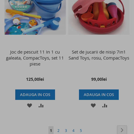
LISTA
COMPARARE
LISTA
COMPARAR
DE
DE
DORINTE
DORINTE
Joc de pescuit 11 In 1 cu
Set de jucarii de nisip 7in1
galeata, CompacToys, set 11
Sand Toys, rosu, CompacToys
piese
125,00lei
99,00lei
ADAUGA IN COS
ADAUGA IN COS
ADAUGATI
ADAUGATI
ADAUGATI
ADAUGATI
LA
PENTRU
LA
PENTRU
LISTA
COMPARARE
LISTA
COMPARAR
Pagina
Pagin
Conti
in
Pagina
Pagina
Pagina
Pagina
1
2
3
4
5