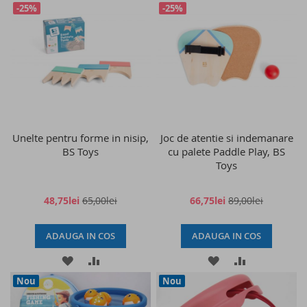
-25%
-25%
LISTA
COMPARARE
LISTA
COMPARAR
DE
DE
DORINTE
DORINTE
Unelte pentru forme in nisip,
Joc de atentie si indemanare
BS Toys
cu palete Paddle Play, BS
Toys
48,75lei
65,00lei
66,75lei
89,00lei
ADAUGA IN COS
ADAUGA IN COS
ADAUGATI
ADAUGATI
ADAUGATI
ADAUGATI
Nou
Nou
LA
PENTRU
LA
PENTRU