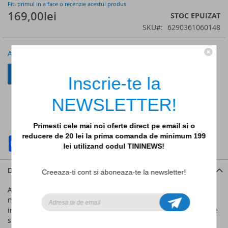
of
Fiti primul in a face o recenzie acestui produs
169,00lei
the
STOC EPUIZAT
images
SKU
6290361060148
gallery
Anunta-ma cand scade pretul
Anunta-ma cand reintra in stoc
Inscrie-te la
NEWSLETTER!
ADAUGATI LA LISTA DE DORINTE
ADAUGATI PENTRU COMPARARE
Primesti cele mai noi oferte direct pe email si o
reducere de 20 lei la prima comanda de minimum 199
Facebook
WhatsApp
lei utilizand codul TININEWS!
Detalii
Creeaza-ti cont si aboneaza-te la newsletter!
Această geantă izolată pentru gustări se potrivește perfect în
majoritatea ghiozdanelor. Este suficient de mare pentru a
include o cutie de gustări, un set de tacâmuri un suc și fructe
suplimentare, precum și pachete de gheață pentru a păstra