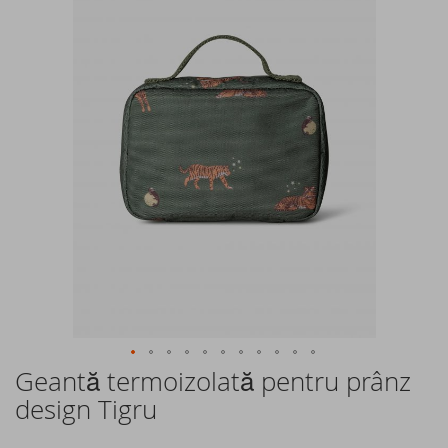
of
the
images
gallery
Geantă termoizolată pentru prânz
Skip
to
design Tigru
the
beginning