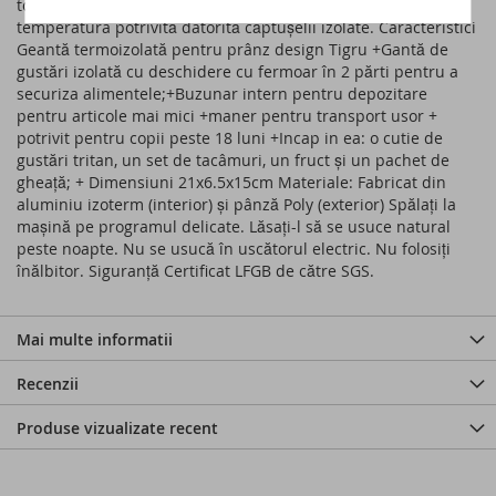
totul rece. Atât gustările calde, cât și cele reci vor rămâne la
temperatura potrivită datorită căptușelii izolate. Caracteristici
Geantă termoizolată pentru prânz design Tigru +Gantă de
gustări izolată cu deschidere cu fermoar în 2 părti pentru a
securiza alimentele;+Buzunar intern pentru depozitare
pentru articole mai mici +maner pentru transport usor +
potrivit pentru copii peste 18 luni +Incap in ea: o cutie de
gustări tritan, un set de tacâmuri, un fruct și un pachet de
gheață; + Dimensiuni 21x6.5x15cm Materiale: Fabricat din
aluminiu izoterm (interior) și pânză Poly (exterior) Spălați la
mașină pe programul delicate. Lăsați-l să se usuce natural
peste noapte. Nu se usucă în uscătorul electric. Nu folosiți
înălbitor. Siguranță Certificat LFGB de către SGS.
Mai multe informatii
Recenzii
Produse vizualizate recent