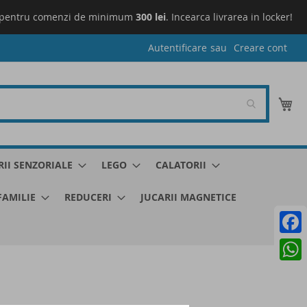
pentru comenzi de minimum
300 lei
. Incearca livrarea in locker!
L
Autentificare
Creare cont
Co
RII SENZORIALE
LEGO
CALATORII
 FAMILIE
REDUCERI
JUCARII MAGNETICE
Faceb
What