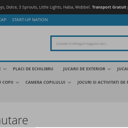
oys, Dolce, 3 Sprouts, Little Lights, Haba, Wobbel.
Transport Gratuit
CAP
START-UP NATION
E
PLACI DE ECHILIBRU
JUCARII DE EXTERIOR
JUCA
 COPII
CAMERA COPILULUI
JOCURI SI ACTIVITATI DE
autare