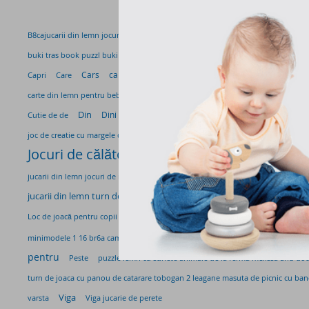
babi toys book puzzl babi
B8cajucarii din lemn jocuri de rol micul bucatar
buki tras book puzzl buki
busi toys book puzzl baza
busi tras book puzzl 
Cars
cart
Capri
Carte
Carte de
carte de lego cu
Care
carte de
carte din lemn pentru bebelusi prietenii de la ferma haba
Casute de papusi
Din
dino
Dini
Dinoz
Dinta
Exte
Exter
Cutie de de
din l
fot
j
joc de creatie cu margele din lego viga
joc de creatie margele cu flori viga
Jocuri de călătorie Sah, Dame, Tic Tac Toe (X 
jucarii din 
jucarii din lemn jocuri de rol
jucarii din lemn placi de echilibru
jucarii din lemn turn de joaca cu 2 platforme panou de catarare tobo
Mare
Loc de joacă pentru copii de la me
Maga
magna de
masa de picn
Măsuță juca
minimodele 1 16 br6a camion man cu excavator liebherr
pentru
Peste
puzzle lemn cu sunete animale de la ferma melissa and do
turn de joaca cu panou de catarare tobogan 2 leagane masuta de picnic cu bancu
Viga
varsta
Viga jucarie de perete