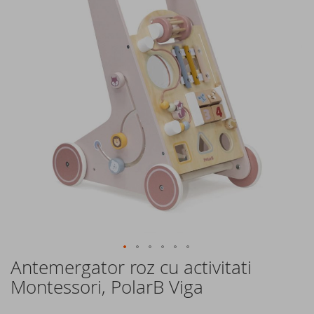
of
the
images
gallery
Antemergator roz cu activitati
Skip
to
Montessori, PolarB Viga
the
beginning