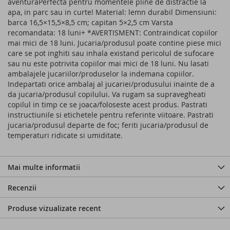
aventuraPerfecta pentru momentele pline de distractie la
apa, in parc sau in curte! Material: lemn durabil Dimensiuni:
barca 16,5×15,5×8,5 cm; capitan 5×2,5 cm Varsta
recomandata: 18 luni+ *AVERTISMENT: Contraindicat copiilor
mai mici de 18 luni. Jucaria/produsul poate contine piese mici
care se pot inghiti sau inhala existand pericolul de sufocare
sau nu este potrivita copiilor mai mici de 18 luni. Nu lasati
ambalajele jucariilor/produselor la indemana copiilor.
Indepartati orice ambalaj al jucariei/produsului inainte de a
da jucaria/produsul copilului. Va rugam sa supravegheati
copilul in timp ce se joaca/foloseste acest produs. Pastrati
instructiunile si etichetele pentru referinte viitoare. Pastrati
jucaria/produsul departe de foc; feriti jucaria/produsul de
temperaturi ridicate si umiditate.
Mai multe informatii
Recenzii
Produse vizualizate recent