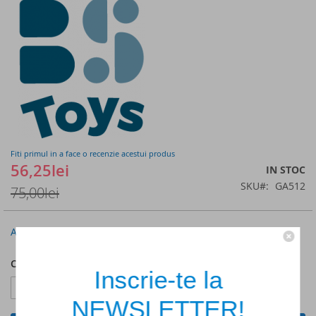
of
the
images
gallery
Fiti primul in a face o recenzie acestui produs
56,25lei
IN STOC
SKU
GA512
75,00lei
Anunta-ma cand scade pretul
Cantitate
Inscrie-te la
NEWSLETTER!