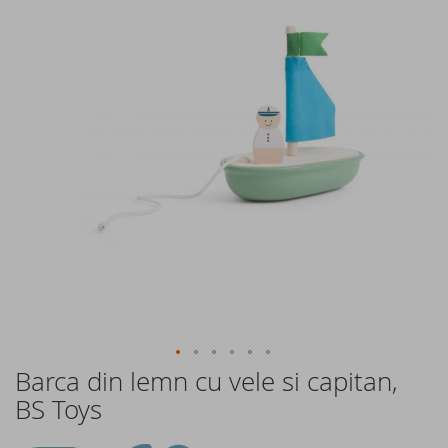
of
the
images
gallery
Barca din lemn cu vele si capitan,
Skip
to
BS Toys
the
beginning