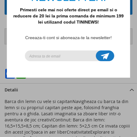
ADAUGA IN COS
Primesti cele mai noi oferte direct pe email si o
reducere de 20 lei la prima comanda de minimum 199
lei utilizand codul TININEWS!
Comanda pana la ora 14:00, pentru ca produsele sa fie
Creeaza-ti cont si aboneaza-te la newsletter!
expediate in aceeasi zi lucratoare!
ADAUGATI LA LISTA DE DORINTE
ADAUGATI PENTRU COMPARARE
Facebook
WhatsApp
Detalii
Barca din lemn cu vele si capitanNavigheaza cu barca ta din
lemn si cu propriul capitan peste ape, folosind franghia
pentru a o ghida. Lasati imaginatia sa zboare liber intr-o
aventura de joc creativ!Continut: Barca din lemn:
16,5×15,5×8,5 cm; Capitan din lemn: 5×2,5 cm Ce invata copiii
din acest joc?Joaca in aer liberCreativitateExplorare si