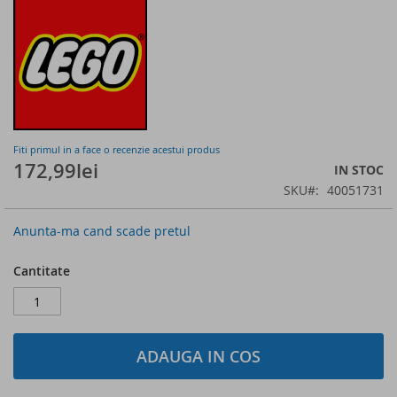
of
the
images
gallery
Fiti primul in a face o recenzie acestui produs
172,99lei
IN STOC
SKU
40051731
Anunta-ma cand scade pretul
Cantitate
ADAUGA IN COS