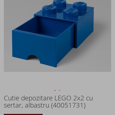
of
the
images
gallery
Cutie depozitare LEGO 2x2 cu
Skip
to
sertar, albastru (40051731)
the
beginning