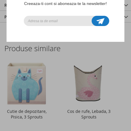
Creeaza-ti cont si aboneaza-te la newsletter!
Recenzii
Produse vizualizate recent
Produse similare
Cutie de depozitare,
Cos de rufe, Lebada, 3
Pisica, 3 Sprouts
Sprouts