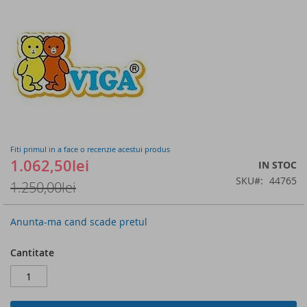
of
the
images
gallery
Fiti primul in a face o recenzie acestui produs
1.062,50lei
IN STOC
SKU
44765
1.250,00lei
Anunta-ma cand scade pretul
Cantitate