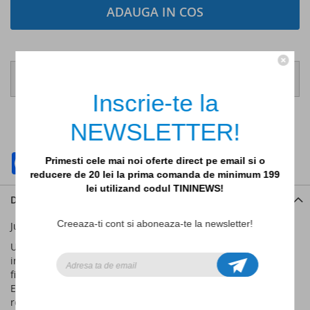
ADAUGA IN COS
Comanda pana la ora 14:00, pentru ca produsele sa fie
expediate in aceeasi zi lucratoare!
Inscrie-te la
ADAUGATI LA LISTA DE DORINTE
NEWSLETTER!
ADAUGATI PENTRU COMPARARE
Facebook
WhatsApp
Primesti cele mai noi oferte direct pe email si o
reducere de 20 lei la prima comanda de minimum 199
lei utilizand codul TININEWS!
Detalii
Creeaza-ti cont si aboneaza-te la newsletter!
Jucarie Educativa pentru gradinite si pentru acasa.
Un panou senzorial versatil, cu design curcubeu, care
incurajeaza invatarea activa si dezvoltarea abilitatilor motorii
fine si cognitive la copii de toate varstele! 12 Activitati
Educative si Interactive: rotite dintate, panou meteo, disc
rotativ, forme de potrivit, xilofon, oglinzi concava si convexa,