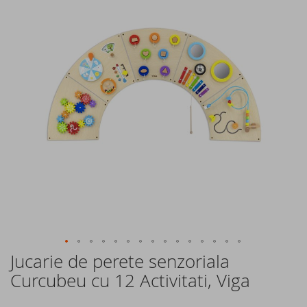
of
the
images
gallery
Jucarie de perete senzoriala
Skip
to
Curcubeu cu 12 Activitati, Viga
the
beginning