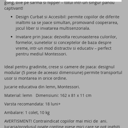
gong, bile pe sarma si flipper – totul intr-un singur panou
captivant!
Design Curbat si Accesibil: permite copiilor de diferite
inaltimi sa se joace simultan, promovand cooperarea,
jocul liber si invatarea multisenzoriala.
Invatare prin Joaca: dezvolta recunoasterea culorilor,
formelor, sunetelor si conceptelor de baza despre
vreme, intr-un mod distractiv si educativ – perfect
pentru mediul Montessori.
Ideal pentru gradinite, crese si camere de joaca: designul
modular (5 piese de aceeasi dimensiune) permite transportul
usor si montarea in orice ordine.
Jucarie educativa din lemn, Montessori.
Material: lemn Dimensiuni: 162 x 81 x 11 cm
Varsta recomandata: 18 luni+
Ambalare: 1 colet, 10 kg
AVERTISMENT! Contraindicat copiilor mai mici de ani.
Jucaria/produsul poate contine piese mici care se pot inghiti