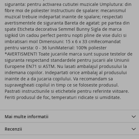
siguranta: pentru activarea cutiutei muzicale Umplutura: din
fibre moi de poliester Instructiuni de spalare: mecanismul
muzical trebuie indepartat inainte de spalare; respectati
avertismentele de siguranta Bareta de agatat: pe partea din
spate Eticheta decorativa Semmel Bunny Sigla de marca
sigikid Un cadou perfect pentru nopti pline de vise dulci si
imbratisari moi! Dimensiuni: 15 x 6 x 33 cmRecomandat
pentru varsta: 0 - 36 luniMaterial: 100% poliester
*AVERTISMENT! Toate jucariile marca sunt supuse testelor de
siguranta respectand standardele pentru jucarii ale Uniunii
Europene EN71 si ASTM. Nu lasati ambalajul produsului la
indemana copiilor. Indepartati orice ambalaj al produsului
inainte de a da jucaria copilului. Va recomandam sa
supravegheati copilul in timp ce se foloseste produsul.
Pastrati instructiunile si etichetele pentru referinte viitoare.
Feriti produsul de foc, temperaturi ridicate si umiditate.
Mai multe informatii
Recenzii