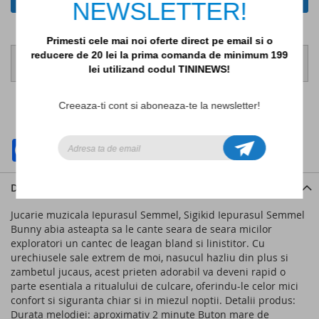
NEWSLETTER!
Primesti cele mai noi oferte direct pe email si o
Comanda pana la ora 14:00, pentru ca produsele sa fie
reducere de 20 lei la prima comanda de minimum 199
expediate in aceeasi zi lucratoare!
lei utilizand codul TININEWS!
ADAUGATI LA LISTA DE DORINTE
Creeaza-ti cont si aboneaza-te la newsletter!
ADAUGATI PENTRU COMPARARE
Facebook
WhatsApp
Detalii
Jucarie muzicala Iepurasul Semmel, Sigikid Iepurasul Semmel
Bunny abia asteapta sa le cante seara de seara micilor
exploratori un cantec de leagan bland si linistitor. Cu
urechiusele sale extrem de moi, nasucul hazliu din plus si
zambetul jucaus, acest prieten adorabil va deveni rapid o
parte esentiala a ritualului de culcare, oferindu-le celor mici
confort si siguranta chiar si in miezul noptii. Detalii produs:
Durata melodiei: aproximativ 2 minute Buton mare de