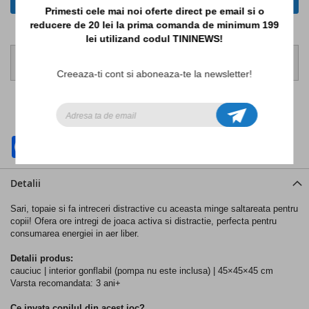
Primesti cele mai noi oferte direct pe email si o
reducere de 20 lei la prima comanda de minimum 199
lei utilizand codul TININEWS!
Comanda pana la ora 14:00, pentru ca produsele sa fie
expediate in aceeasi zi lucratoare!
Creeaza-ti cont si aboneaza-te la newsletter!
ADAUGATI LA LISTA DE DORINTE
ADAUGATI PENTRU COMPARARE
Facebook
WhatsApp
Detalii
Sari, topaie si fa intreceri distractive cu aceasta minge saltareata pentru
copii! Ofera ore intregi de joaca activa si distractie, perfecta pentru
consumarea energiei in aer liber.
Detalii produs:
cauciuc | interior gonflabil (pompa nu este inclusa) | 45×45×45 cm
Varsta recomandata: 3 ani+
Ce invata copilul din acest joc?