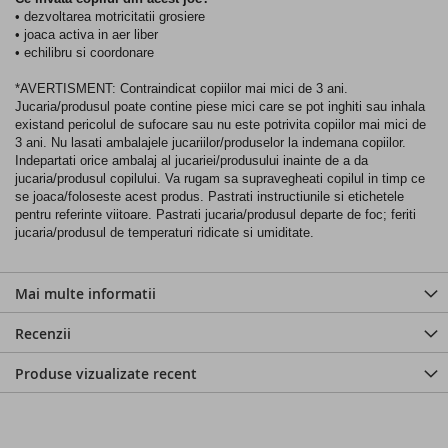
• dezvoltarea motricitatii grosiere
• joaca activa in aer liber
• echilibru si coordonare
*AVERTISMENT: Contraindicat copiilor mai mici de 3 ani.
Jucaria/produsul poate contine piese mici care se pot inghiti sau inhala
existand pericolul de sufocare sau nu este potrivita copiilor mai mici de
3 ani. Nu lasati ambalajele jucariilor/produselor la indemana copiilor.
Indepartati orice ambalaj al jucariei/produsului inainte de a da
jucaria/produsul copilului. Va rugam sa supravegheati copilul in timp ce
se joaca/foloseste acest produs. Pastrati instructiunile si etichetele
pentru referinte viitoare. Pastrati jucaria/produsul departe de foc; feriti
jucaria/produsul de temperaturi ridicate si umiditate.
Mai multe informatii
Recenzii
Produse vizualizate recent