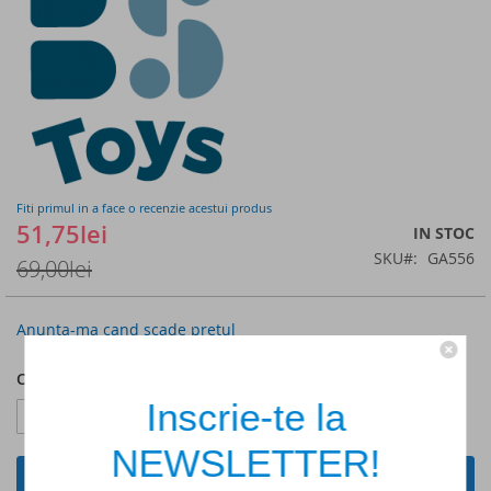
of
the
images
gallery
Fiti primul in a face o recenzie acestui produs
51,75lei
IN STOC
SKU
GA556
69,00lei
Anunta-ma cand scade pretul
Cantitate
Inscrie-te la
NEWSLETTER!
ADAUGA IN COS