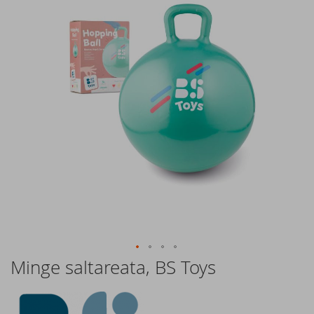
of
the
images
gallery
Minge saltareata, BS Toys
Skip
to
the
beginning