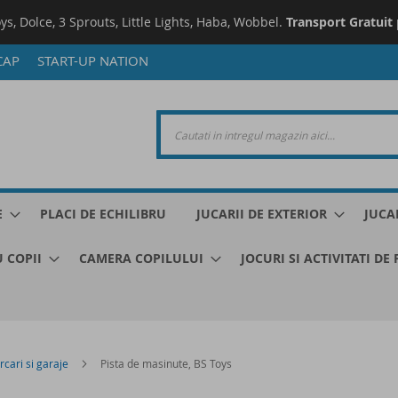
oys, Dolce, 3 Sprouts, Little Lights, Haba, Wobbel.
Transport Gratuit
CAP
START-UP NATION
E
PLACI DE ECHILIBRU
JUCARII DE EXTERIOR
JUCA
 COPII
CAMERA COPILULUI
JOCURI SI ACTIVITATI DE
rcari si garaje
Pista de masinute, BS Toys