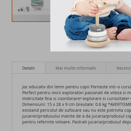
Skip
to
the
beginning
of
the
images
gallery
Detalii
Mai multe informatii
Recenz
Joc educativ din lemn pentru copii Porneste intr-o cursa
Perfect pentru micii exploratori pasionati de viteza si
motricitate fina si coordonare• explorare si curiozitat
Dimensiuni: 15 x 28 x 9 cm Greutate: 0.6 kg *AVERTISMEN
existand pericolul de sufocare sau nu este potrivita cop
jucariei/produsului inainte de a da jucaria/produsul cop
pentru referinte viitoare. Pastrati jucaria/produsul depa