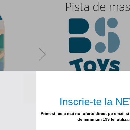
Pista de mas
Fiti primul in a face o recenzie a
74,25lei
Inscrie-te la
99,00lei
Primesti cele mai noi oferte direct pe email s
de minimum 199 lei utiliz
Anunta-ma cand scade pretul
Cantitate