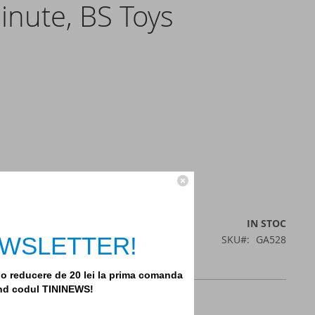
inute, BS Toys
cestui produs
IN STOC
 NEWSLETTER!
SKU
GA528
i o reducere de 20 lei la prima comanda
and codul TININEWS!