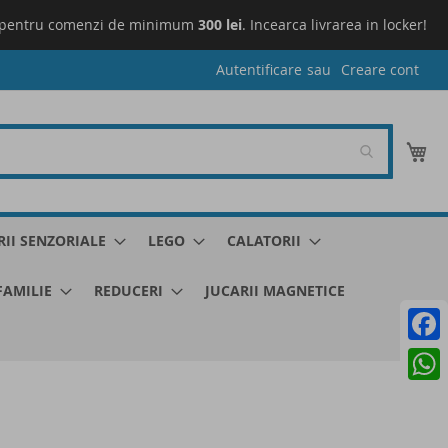
pentru comenzi de minimum
300 lei
. Incearca livrarea in locker!
L
Autentificare
Creare cont
Co
RII SENZORIALE
LEGO
CALATORII
 FAMILIE
REDUCERI
JUCARII MAGNETICE
Faceb
What