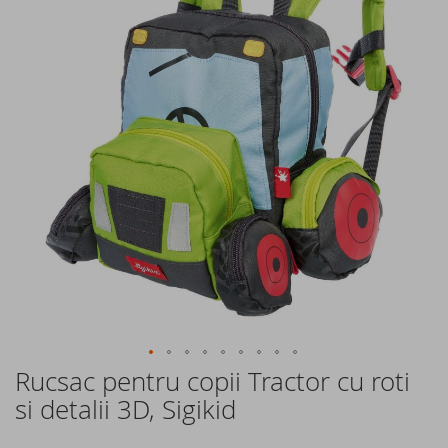
of
the
images
gallery
Rucsac pentru copii Tractor cu roti
Skip
to
si detalii 3D, Sigikid
the
beginning