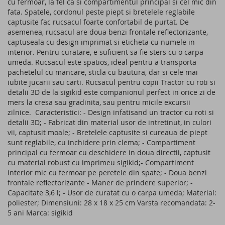
cu fermoar, la fel ca si compartimentul principal si cel mic din
fata. Spatele, cordonul peste piept si bretelele reglabile
captusite fac rucsacul foarte confortabil de purtat. De
asemenea, rucsacul are doua benzi frontale reflectorizante,
captuseala cu design imprimat si eticheta cu numele in
interior. Pentru curatare, e suficient sa fie sters cu o carpa
umeda. Rucsacul este spatios, ideal pentru a transporta
pachetelul cu mancare, sticla cu bautura, dar si cele mai
iubite jucarii sau carti. Rucsacul pentru copii Tractor cu roti si
detalii 3D de la sigikid este companionul perfect in orice zi de
mers la cresa sau gradinita, sau pentru micile excursii
zilnice. Caracteristici: - Design infatisand un tractor cu roti si
detalii 3D; - Fabricat din material usor de intretinut, in culori
vii, captusit moale; - Bretelele captusite si cureaua de piept
sunt reglabile, cu inchidere prin clema; - Compartiment
principal cu fermoar cu deschidere in doua directii, captusit
cu material robust cu imprimeu sigikid;- Compartiment
interior mic cu fermoar pe peretele din spate; - Doua benzi
frontale reflectorizante - Maner de prindere superior; -
Capacitate 3,6 l; - Usor de curatat cu o carpa umeda; Material:
poliester; Dimensiuni: 28 x 18 x 25 cm Varsta recomandata: 2-
5 ani Marca: sigikid