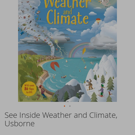
of
the
images
gallery
See Inside Weather and Climate,
Skip
to
Usborne
the
beginning