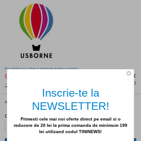
of
the
images
gallery
Fiti primul in a face o recenzie acestui produs
66,50lei
IN STOC
SKU
9781409563983
70,00lei
Inscrie-te la
Anunta-ma cand scade pretul
NEWSLETTER!
Cantitate
Primesti cele mai noi oferte direct pe email si o
reducere de 20 lei la prima comanda de minimum 199
lei utilizand codul TININEWS!