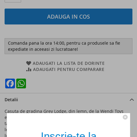
ADAUGA IN COS
Comanda pana la ora 14:00, pentru ca produsele sa fie
expediate in aceeasi zi lucratoare!
ADAUGATI LA LISTA DE DORINTE
ADAUGATI PENTRU COMPARARE
Facebook
WhatsApp
Detalii
Casuta de gradina Grey Lodge, din lemn, de la Wendi Toys
este perfecta pentru o joaca creativa si distractiva in gradina
ta! O frumoasa casuta de joaca, moderna si eleganta din
lemn, perfecta pentru copii pentru a-si descoperi propria
Inscrie-te la
lume in propria casuta de gradina. Grey Lodge ofera