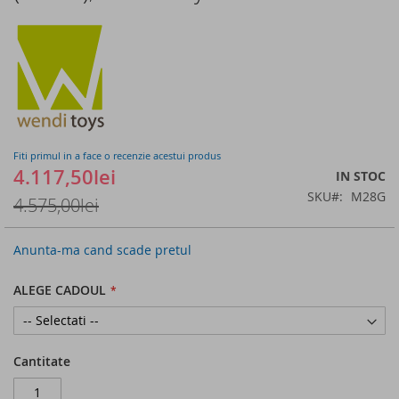
of
the
images
gallery
Fiti primul in a face o recenzie acestui produs
4.117,50lei
IN STOC
SKU
M28G
4.575,00lei
Anunta-ma cand scade pretul
ALEGE CADOUL
Cantitate