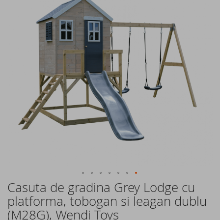
of
the
images
gallery
Casuta de gradina Grey Lodge cu
Skip
to
platforma, tobogan si leagan dublu
the
(M28G), Wendi Toys
beginning