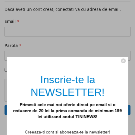
Daca aveti un cont creat, conectati-va cu adresa de email.
Email
Parola
Afiseaza parola
Inscrie-te la
NEWSLETTER!
Primesti cele mai noi oferte direct pe email si o
AUTENTIFICARE
reducere de 20 lei la prima comanda de minimum 199
lei utilizand codul TININEWS!
V-ati uitat parola?
Creeaza-ti cont si aboneaza-te la newsletter!