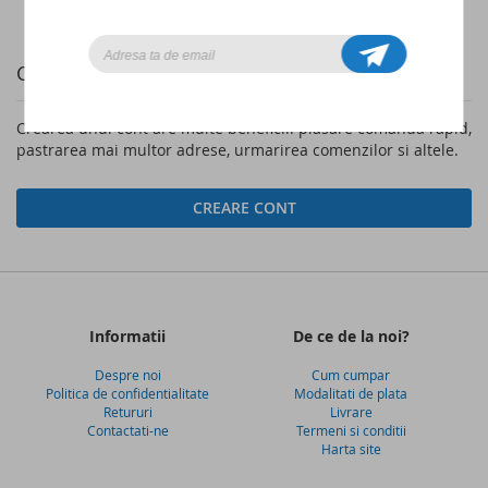
Clienti noi
Crearea unui cont are multe beneficii: plasare comanda rapid,
pastrarea mai multor adrese, urmarirea comenzilor si altele.
CREARE CONT
Informatii
De ce de la noi?
Despre noi
Cum cumpar
Politica de confidentialitate
Modalitati de plata
Retururi
Livrare
Contactati-ne
Termeni si conditii
Harta site