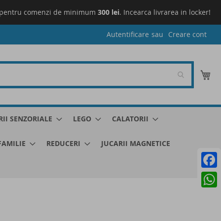
pentru comenzi de minimum
300 lei
. Incearca livrarea in locker!
L
Autentificare
Creare cont
Co
RII SENZORIALE
LEGO
CALATORII
 FAMILIE
REDUCERI
JUCARII MAGNETICE
Faceb
What