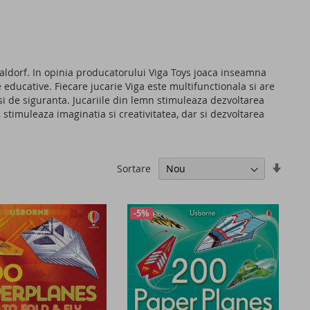
aldorf. In opinia producatorului Viga Toys joaca inseamna
e educative. Fiecare jucarie Viga este multifunctionala si are
si de siguranta. Jucariile din lemn stimuleaza dezvoltarea
, stimuleaza imaginatia si creativitatea, dar si dezvoltarea
Setati
Sortare
ascen
-5%