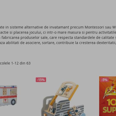
zate in sisteme alternative de invatamant precum Montessori sau W
ctie si placerea jocului, ci intr-o mare masura si pentru activitatil
n fabricarea produselor sale, care respecta standardele de calitate 
a abilitati de asociere, sortare, contribuie la cresterea dexteritatii
icolele
1
-
12
din
63
-15%
-5%