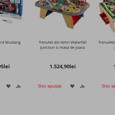
ord Mustang
Trenulet din lemn Waterfall
Trenulete
Junction si masa de joaca
5lei
1.524,90lei
Stoc epuizat
Stoc e
ADAUGATI
ADAUGATI
ADAUGATI
ADAUGATI
LA
PENTRU
LA
PENTRU
LISTA
COMPARARE
LISTA
COMPARARE
DE
DE