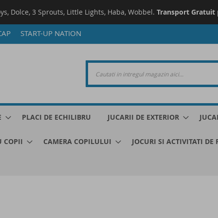
oys, Dolce, 3 Sprouts, Little Lights, Haba, Wobbel.
Transport Gratuit
CAP
START-UP NATION
E
PLACI DE ECHILIBRU
JUCARII DE EXTERIOR
JUCA
 COPII
CAMERA COPILULUI
JOCURI SI ACTIVITATI DE