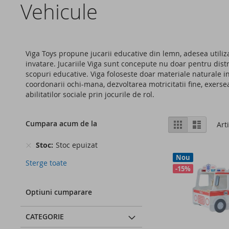
Vehicule
Viga Toys propune jucarii educative din lemn, adesea utili
invatare. Jucariile Viga sunt concepute nu doar pentru distra
scopuri educative. Viga foloseste doar materiale naturale i
coordonarii ochi-mana, dezvoltarea motricitatii fine, exerseaz
abilitatilor sociale prin jocurile de rol.
Vizualizare
Cumpara acum de la
Grila
Lista
Art
ca
Stoc
Stoc epuizat
Nou
Sterge toate
-15%
Optiuni cumparare
CATEGORIE