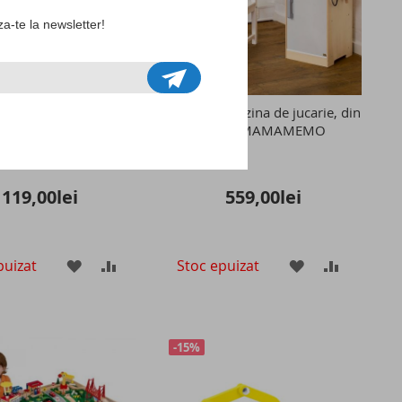
a-te la newsletter!
construit racheta, din
Statie de benzina de jucarie, din
premium, 18 piese,
lemn, MAMAMEMO
ender Leaf Toys
119,00lei
559,00lei
puizat
Stoc epuizat
ADAUGATI
ADAUGATI
ADAUGATI
ADAUGAT
LA
PENTRU
LA
PENTRU
LISTA
COMPARARE
LISTA
COMPAR
-15%
DE
DE
DORINTE
DORINTE