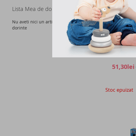
Lista Mea de dorinte
Nu aveti nici un articol in lista de
dorinte
100 Paper Spac
and fly,
51,30lei
Stoc epuizat