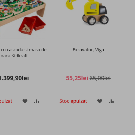
 cu cascada si masa de
Excavator, Viga
joaca Kidkraft
1.399,90lei
55,25lei
65,00lei
puizat
Stoc epuizat
ADAUGATI
ADAUGATI
ADAUGATI
ADAUGAT
LA
PENTRU
LA
PENTRU
LISTA
COMPARARE
LISTA
COMPAR
DE
DE