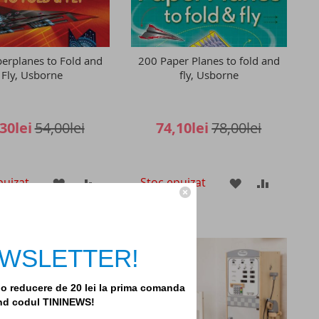
erplanes to Fold and
200 Paper Planes to fold and
Fly, Usborne
fly, Usborne
30lei
54,00lei
74,10lei
78,00lei
puizat
Stoc epuizat
ADAUGATI
ADAUGATI
ADAUGATI
ADAUGAT
LA
PENTRU
LA
PENTRU
LISTA
COMPARARE
LISTA
COMPAR
 NEWSLETTER!
DE
DE
DORINTE
DORINTE
i o reducere de 20 lei la prima comanda
and codul TININEWS!