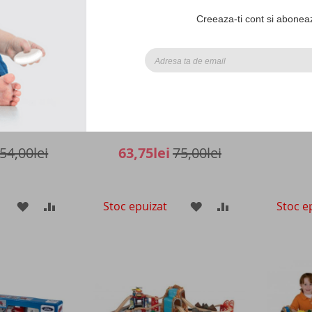
Creeaza-ti cont si aboneaz
eships to fold
Locomotiva Eichhorn
Joc de 
 Usborne
motorizata cu 4 functii, negru
lemn 
cu rosu
T
54,00lei
63,75lei
75,00lei
Stoc epuizat
Stoc e
ADAUGATI
ADAUGATI
ADAUGATI
ADAUGATI
LA
PENTRU
LA
PENTRU
LISTA
COMPARARE
LISTA
COMPARARE
DE
DE
DORINTE
DORINTE