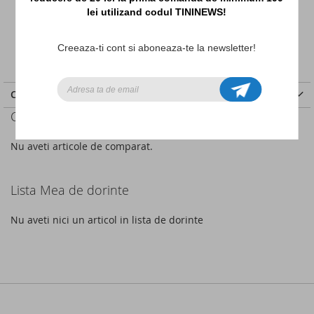
ADAUGA IN COS
lei utilizand codul TININEWS!
ADAUGATI
ADAUGATI
Creeaza-ti cont si aboneaza-te la newsletter!
LA
PENTRU
LISTA
COMPARARE
CUMPARA ACUM DE LA
DE
Comparati produse
DORINTE
Nu aveti articole de comparat.
Lista Mea de dorinte
Nu aveti nici un articol in lista de dorinte