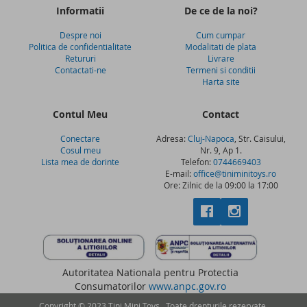
Informatii
De ce de la noi?
Despre noi
Cum cumpar
Politica de confidentialitate
Modalitati de plata
Retururi
Livrare
Contactati-ne
Termeni si conditii
Harta site
Contul Meu
Contact
Conectare
Adresa:
Cluj-Napoca
, Str. Caisului,
Cosul meu
Nr. 9, Ap 1.
Lista mea de dorinte
Telefon:
0744669403
E-mail:
office@tiniminitoys.ro
Ore: Zilnic de la 09:00 la 17:00
Autoritatea Nationala pentru Protectia
Consumatorilor
www.anpc.gov.ro
Copyright © 2023 Tini Mini Toys . Toate drepturile rezervate.