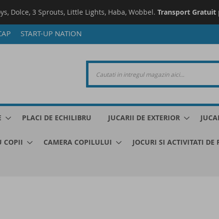
oys, Dolce, 3 Sprouts, Little Lights, Haba, Wobbel.
Transport Gratuit
CAP
START-UP NATION
E
PLACI DE ECHILIBRU
JUCARII DE EXTERIOR
JUCA
 COPII
CAMERA COPILULUI
JOCURI SI ACTIVITATI DE