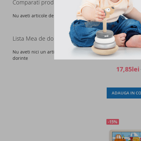
Comparati produse
Nu aveti articole de comparat.
Lista Mea de dorinte
Set extensii si
panta pentru 
buc,
Nu aveti nici un articol in lista de
dorinte
17,85lei
ADAUGA IN CO
-15%