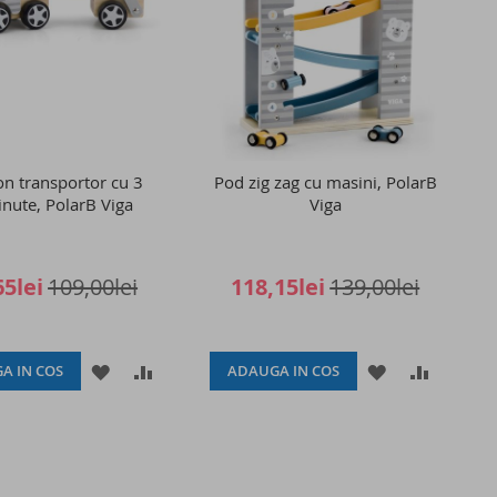
n transportor cu 3
Pod zig zag cu masini, PolarB
nute, PolarB Viga
Viga
65lei
109,00lei
118,15lei
139,00lei
ADAUGATI
ADAUGATI
ADAUGATI
ADAUGA
A IN COS
ADAUGA IN COS
LA
PENTRU
LA
PENTRU
LISTA
COMPARARE
LISTA
COMPAR
DE
DE