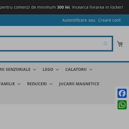
pentru comenzi de minimum
300 lei
. Incearca livrarea in locker!
L
Autentificare
Creare cont
Co
RII SENZORIALE
LEGO
CALATORII
 FAMILIE
REDUCERI
JUCARII MAGNETICE
Faceb
What