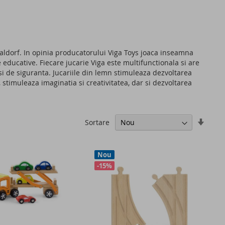
aldorf. In opinia producatorului Viga Toys joaca inseamna
e educative. Fiecare jucarie Viga este multifunctionala si are
si de siguranta. Jucariile din lemn stimuleaza dezvoltarea
, stimuleaza imaginatia si creativitatea, dar si dezvoltarea
Setati
Sortare
ascen
Nou
-15%