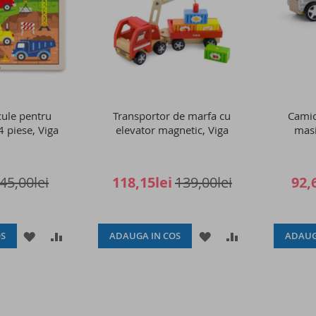
cule pentru
Transportor de marfa cu
Camio
4 piese, Viga
elevator magnetic, Viga
masi
45,00lei
118,15lei
139,00lei
92,
ADAUGATI
ADAUGATI
ADAUGATI
ADAUGATI
S
ADAUGA IN COS
ADAUG
LA
PENTRU
LA
PENTRU
LISTA
COMPARARE
LISTA
COMPARARE
DE
DE