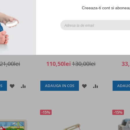
Creeaza-ti cont si aboneaz
ne din lemn in
Pod zig zag cu masini - Jungle,
Puzzle di
trenulete, 2
Viga
Viga
21,00lei
110,50lei
130,00lei
33,
ADAUGATI
ADAUGATI
ADAUGATI
ADAUGATI
S
ADAUGA IN COS
ADAUG
LA
PENTRU
LA
PENTRU
LISTA
COMPARARE
LISTA
COMPARARE
-15%
-15%
DE
DE
DORINTE
DORINTE