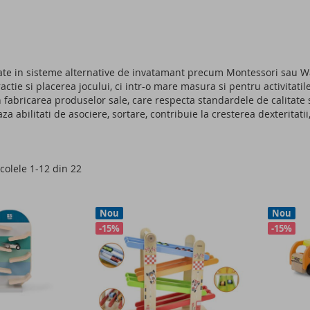
zate in sisteme alternative de invatamant precum Montessori sau W
ctie si placerea jocului, ci intr-o mare masura si pentru activitatil
n fabricarea produselor sale, care respecta standardele de calitate 
a abilitati de asociere, sortare, contribuie la cresterea dexteritatii
icolele
1
-
12
din
22
Nou
Nou
-15%
-15%