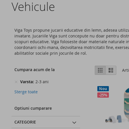
Vehicule
Viga Toys propune jucarii educative din lemn, adesea utili
invatare. Jucariile Viga sunt concepute nu doar pentru distra
scopuri educative. Viga foloseste doar materiale naturale i
coordonarii ochi-mana, dezvoltarea motricitatii fine, exerseaz
abilitatilor sociale prin jocurile de rol.
Vizualizare
Cumpara acum de la
Grila
Lista
Art
ca
Varsta
2-3 ani
Nou
Sterge toate
-25%
Optiuni cumparare
CATEGORIE